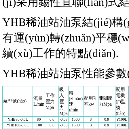
(jī)采用錫性直聯(lián)式結(j
YHB稀油站油泵結(jié)構(
有運(yùn)轉(zhuǎn)平穩(
續(xù)工作的特點(diǎn).
YHB稀油站油泵性能參數(s
吸
配用
轉
工作
入
電機
配用功
開閥壓
流量
(zhuǎn)
泵型號(hào)
壓力
壓
(jī)型
L/min
速
率kw
力Mpa
Mpa
力
號
r/min
Mpa
(hào)
YHB80-0.6L
80
0.6
-0.03
1500
3
0.9
Y100L
YHB100-0.6L
100
0.6
-0.03
1500
3
0.9
Y100L