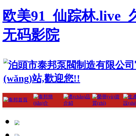
欧美91_仙踪林.liv
无码影院