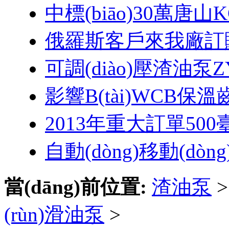
中標(biāo)30萬唐
俄羅斯客戶來我廠訂
可調(diào)壓渣油泵ZY
影響B(tài)WCB保
2013年重大訂單500臺
自動(dòng)移動(dòn
當(dāng)前位置:
渣油泵
(rùn)滑油泵
>