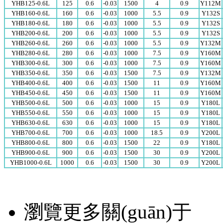
YHB125-0.6L
125
0.6
-0.03
1500
4
0.9
Y112M
YHB160-0.6L
160
0.6
-0.03
1000
5.5
0.9
Y132S
YHB180-0.6L
180
0.6
-0.03
1000
5.5
0.9
Y132S
YHB200-0.6L
200
0.6
-0.03
1000
5.5
0.9
Y132S
YHB260-0.6L
260
0.6
-0.03
1000
5.5
0.9
Y132M
YHB280-0.6L
280
0.6
-0.03
1000
7.5
0.9
Y160M
YHB300-0.6L
300
0.6
-0.03
1000
7.5
0.9
Y160M
YHB350-0.6L
350
0.6
-0.03
1500
7.5
0.9
Y132M
YHB400-0.6L
400
0.6
-0.03
1500
11
0.9
Y160M
YHB450-0.6L
450
0.6
-0.03
1500
11
0.9
Y160M
YHB500-0.6L
500
0.6
-0.03
1000
15
0.9
Y180L
YHB550-0.6L
550
0.6
-0.03
1000
15
0.9
Y180L
YHB630-0.6L
630
0.6
-0.03
1000
15
0.9
Y180L
YHB700-0.6L
700
0.6
-0.03
1000
18.5
0.9
Y200L
YHB800-0.6L
800
0.6
-0.03
1500
22
0.9
Y180L
YHB900-0.6L
900
0.6
-0.03
1500
30
0.9
Y200L
YHB1000-0.6L
1000
0.6
-0.03
1500
30
0.9
Y200L
瀏覽更多關(guān)于