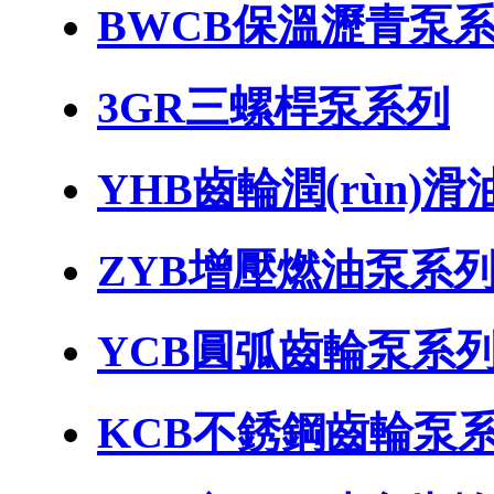
BWCB保溫瀝青泵
3GR三螺桿泵系列
YHB齒輪潤(rùn)滑
ZYB增壓燃油泵系
YCB圓弧齒輪泵系
KCB不銹鋼齒輪泵