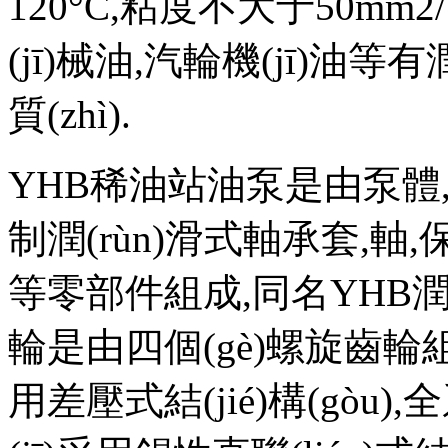
120°C,粘度不大于50mm
(jī)械油,汽輪機(jī)油等
質(zhì).
YHB稀油站油泵是由泵體,立式
制潤(rùn)滑式軸承套,軸
等零部件組成,同名YHB潤(
輪是由四個(gè)螺旋齒輪
用差壓式結(jié)構(gòu)