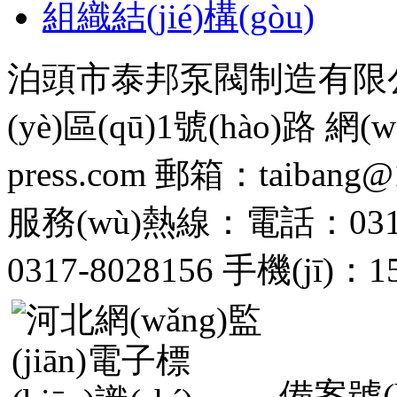
組織結(jié)構(gòu)
泊頭市泰邦泵閥制造有限
(yè)區(qū)1號(hào)路 網(wǎ
press.com 郵箱：taibang@
服務(wù)熱線：電話：0317-
0317-8028156 手機(jī)：1
備案號(h