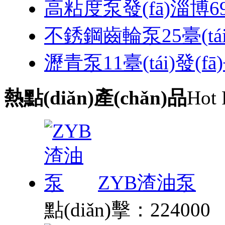
高粘度泵發(fā)淄博69臺
不銹鋼齒輪泵25臺(tái
瀝青泵11臺(tái)發(fā
熱點(diǎn)產(chǎn)品
Hot 
ZYB渣油泵
點(diǎn)擊：224000