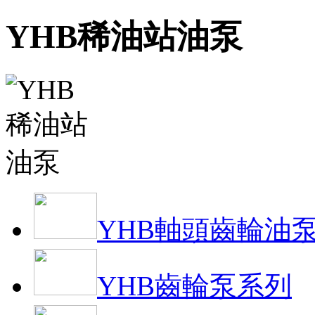
YHB稀油站油泵
YHB軸頭齒輪油
YHB齒輪泵系列